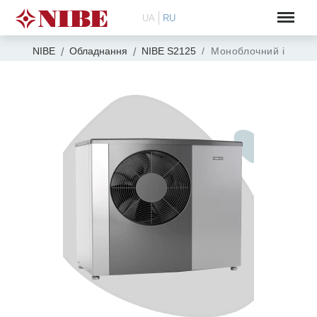
UA
RU
NIBE
Обладнання
NIBE S2125
Моноблочний інверто