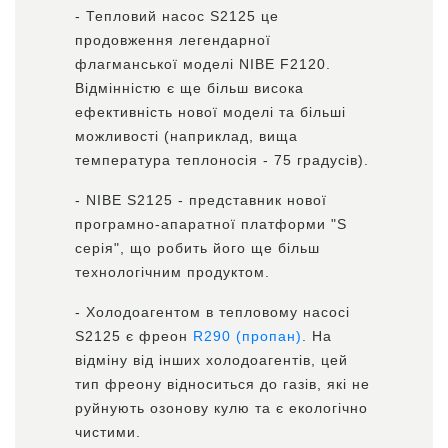
- Тепловий насос S2125 це
продовження легендарної
флагманської моделі NIBE F2120.
Відмінністю є ще більш висока
ефективність нової моделі та більші
можливості (наприклад, вища
температура теплоносія - 75 градусів).
- NIBE S2125 - представник нової
програмно-апаратної платформи "S
серія", що робить його ще більш
технологічним продуктом.
- Холодоагентом в тепловому насосі
S2125 є фреон
R290 (пропан)
. На
відміну від інших холодоагентів, цей
тип фреону відноситься до газів, які не
руйнують озонову кулю та є екологічно
чистими.