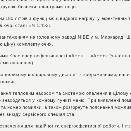
 групою безпеки, фільтрами тощо.
 180 літрів з функцією швидкого нагріву, у ефективній т
віючої сталі EN 1.4521
двантаженням на головному заводі NIBE у м. Маркарид, Ш
но ціну) комплектуючих.
ями Клас енергоефективності «А++» … «А+++» (залежно в
теми опалення).
 на великому кольоровому дисплеї із зображеннями, напи
радами.
ування тепловим насосом та системою опалення в цілому 
о знаходяться у кожному пункті меню. При виявленні пом
у та номер помилки, а також розгорнуте пояснення можлив
з виїзду сервісного спеціаліста.
езпечення для надійної та енергоефективної роботи. Ін