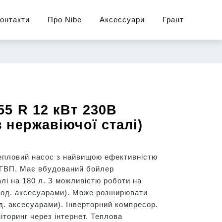
онтакти
Про Nibe
Аксессуари
Грант
55 R 12 кВт 230В
з нержавіючої сталі)
епловий насос з найвищою ефективністю
 ГВП. Має вбудований бойлер
алі на 180 л. З можливістю роботи на
дод. аксесуарами). Може розширювати
д. аксесуарами). Інверторний компресор.
іторинг через інтернет. Теплова