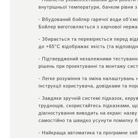
внутрішньої температури, бачком рівня з
- Вбудований бойлер гарячої води об’ємом
Бойлер виготовляється з харчової нержа
- Збирається та перевіряється перед ві
до +65°С відображає якість (та відповід
- Підтверджений незалежними тестуванн
рішень при проектуванні та монтажу сис
- Легке розуміння та зміна налаштувань
інструкції користувача, довідками та по
- Завдяки зручній системі підказок, кер
труднощів, скористайтесь підказками, щ
діагностування виводить на екран: назв
самостійно та швидко усунути помилку бе
- Найкраща автоматика та програмне заб