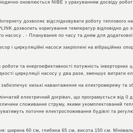
ріодично оновлюється NIBE з урахуванням досвіду роботи
Інтернету дозволяє відслідковувати роботу теплового на
INK дозволить коригування температур відповідно до з
о насосу . - Планування по часу та дням для додаткової
сор і циркуляційні насоси закріплені на вібраційних оп
 роботи та енергоефективності потужність інверторних 
кості циркуляції насосу у два рази, зменшує витрати елек
 забезпечує низькі навантаження на електромережу та з
інчатий електричний догрівач, що програмується від 0 д
величини споживання струму, якими укомплектований теп
вуватимуть поточне електроспоживання будівлі та регулю
я: ширина 60 см, глибина 65 см, висота 150 см. Мінімал