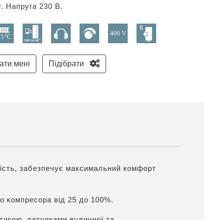
т. Напруга 230 В.
ати мені
Підібрати
ність, забезпечує максимальний комфорт
го компресора від 25 до 100%.
тикою, датчиками вуличної та