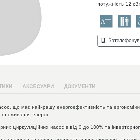
потужність 12 кВ
Зателефонув
ТИКИ
АКСЕСУАРИ
ДОКУМЕНТИ
асос, що має найкращу енергоефективність та ергономіч
 споживання енергії.
рних циркуляційних насосів від 0 до 100% та інверторно
на опалення та гаряче водопостачання включно з автома