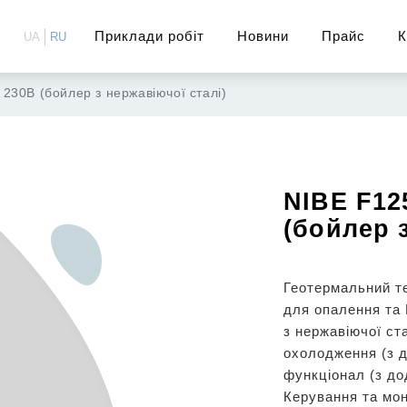
Приклади робіт
Новини
Прайс
К
UA
RU
 230В (бойлер з нержавіючої сталі)
NIBE F12
(бойлер 
Геотермальний т
для опалення та
з нержавіючої ст
охолодження (з 
функціонал (з до
Керування та мон