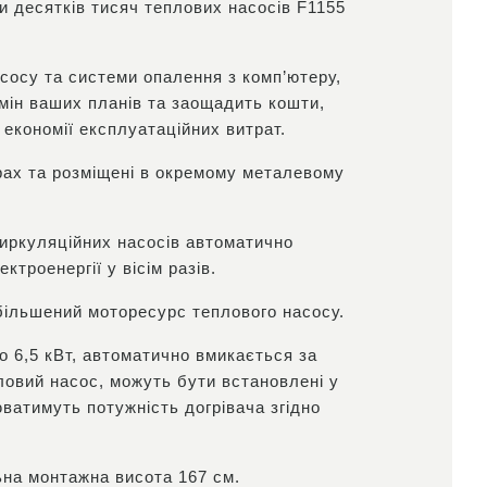
 десятків тисяч теплових насосів F1155
сосу та системи опалення з комп’ютеру,
мін ваших планів та заощадить кошти,
 економії експлуатаційних витрат.
орах та розміщені в окремому металевому
циркуляційних насосів автоматично
троенергії у вісім разів.
більшений моторесурс теплового насосу.
о 6,5 кВт, автоматично вмикається за
ловий насос, можуть бути встановлені у
ватимуть потужність догрівача згідно
ьна монтажна висота 167 см.