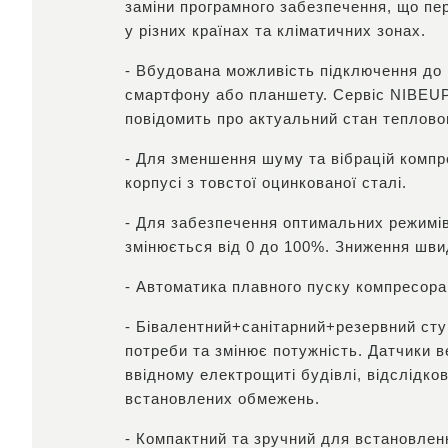
заміни програмного забезпечення, що пе
у різних країнах та кліматичних зонах.
- Вбудована можливість підключення до 
смартфону або планшету. Сервіс NIBEUPL
повідомить про актуальний стан тепловог
- Для зменшення шуму та вібрацій компре
корпусі з товстої оцинкованої сталі.
- Для забезпечення оптимальних режимів
змінюється від 0 до 100%. Зниження швид
- Автоматика плавного пуску компресора
- Бівалентний+санітарний+резервний ступ
потреби та змінює потужність. Датчики 
ввідному електрощиті будівлі, відслідко
встановлених обмежень.
- Компактний та зручний для встановленн