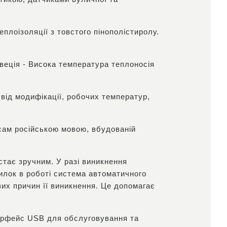
еплоізоляції з товстого пінополістиролу.
веція - Висока температура теплоносія
ід модифікації, робочих температур,
сам російською мовою, вбудованій
стає зручним. У разі виникнення
илок в роботі система автоматичного
их причин її виникнення. Це допомагає
терфейс USB для обслуговування та