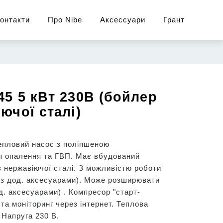
онтакти
Про Nibe
Аксессуари
Грант
45 5 кВт 230В (бойлер
ючої сталі)
епловий насос з поліпшеною
я опалення та ГВП. Має вбудований
з нержавіючої сталі. З можливістю роботи
(з дод. аксесуарами). Може розширювати
д. аксесуарами) . Компресор "старт-
 та моніторинг через інтернет. Теплова
 Напруга 230 В.