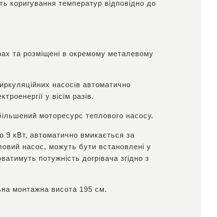
ть коригування температур відповідно до
орах та розміщені в окремому металевому
циркуляційних насосів автоматично
роенергії у вісім разів.
більшений моторесурс теплового насосу.
о 9 кВт, автоматично вмикається за
ловий насос, можуть бути встановлені у
ватимуть потужність догрівача згідно з
ьна монтажна висота 195 см.