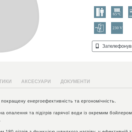
Зателефонув
ТИКИ
АКСЕСУАРИ
ДОКУМЕНТИ
 покращену енергоефективність та ергономічність.
а опалення та підігрів гарячої води із окремим бойлеро
.
 180 літрів з функцією швидкого нагріву, у ефективній т