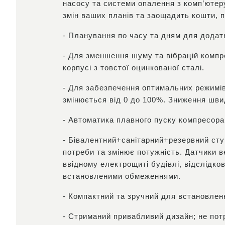
насосу та системи опалення з комп’ютер
змін ваших планів та заощадить кошти, п
- Планування по часу та дням для додатк
- Для зменшення шуму та вібрацій компре
корпусі з товстої оцинкованої сталі.
- Для забезпечення оптимальних режимів
змінюється від 0 до 100%. Зниження швид
- Автоматика плавного пуску компресора
- Бівалентний+санітарний+резервний ступ
потреби та змінює потужність. Датчики 
ввідному електрощиті будівлі, відслідко
встановленими обмеженнями.
- Компактний та зручний для встановленн
- Стриманий привабливий дизайн; не пот