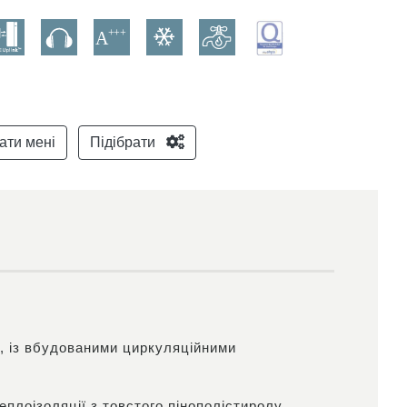
ати мені
Підібрати
м, із вбудованими циркуляційними
еплоізоляції з товстого пінополістиролу.