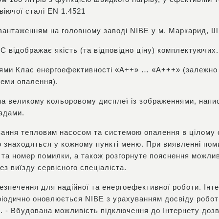
віючої сталі EN 1.4521
двантаженням на головному заводі NIBE у м. Маркарид, Ш
С відображає якість (та відповідно ціну) комплектуючих.
ями Клас енергоефективності «А++» … «А+++» (залежно в
теми опалення).
 на великому кольоровому дисплеї із зображеннями, нап
радами.
ування тепловим насосом та системою опалення в цілому 
о знаходяться у кожному пункті меню. При виявленні пом
у та номер помилки, а також розгорнуте пояснення можлив
з виїзду сервісного спеціаліста.
езпечення для надійної та енергоефективної роботи. Ін
ріодично оновлюється NIBE з урахуванням досвіду робот
х. - Вбудована можливість підключення до Інтернету доз