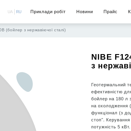
Приклади робіт
Новини
Прайс
К
UA
RU
0В (бойлер з нержавіючої сталі)
NIBE F12
з нержаві
Геотермальний т
ефективністю дл
бойлер на 180 л 
на охолодження 
функціонал (з до
стоп". Керування
потужність 5 кВт.