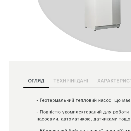
ОГЛЯД
ТЕХНІЧНІ ДАНІ
ХАРАКТЕРИС
- Геотермальний тепловий насос, що має
- Повністю укомплектований для роботи н
насосами, автоматикою, датчиками тощо
- Вбудований бойлер гарячої води об’ємом