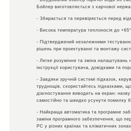
Бойлер виготовляється з харчової нержа
- Збирається та перевіряється перед ві
- Висока температура теплоносія до +65°
- Підтверджений незалежними тестуванн
рішень при проектуванні та монтажу сис
- Легке розуміння та зміна налаштувань
інструкції користувача, довідками та по
- Завдяки зручній системі підказок, кер
труднощів, скористайтесь підказками, щ
діагностування виводить на екран: назв
самостійно та швидко усунути помилку бе
- Найкраща автоматика та програмне заб
заміни програмного забезпечення, що пе
PC у різних країнах та кліматичних зона