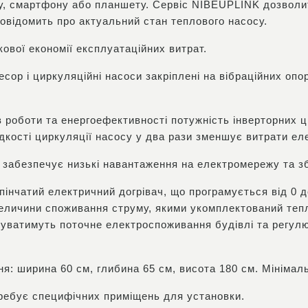
у, смартфону або планшету. Сервіс NIBEUPLINK дозволи
овідомить про актуальний стан теплового насосу.
ової економії експлуатаційних витрат.
сор і циркуляційні насоси закріплені на вібраційних оп
 роботи та енергоефективності потужність інверторних 
кості циркуляції насосу у два рази зменшує витрати елект
 забезпечує низькі навантаження на електромережу та з
інчатий електричний догрівач, що програмується від 0 д
величини споживання струму, якими укомплектований теп
вуватимуть поточне електроспоживання будівлі та регулю
я: ширина 60 см, глибина 65 см, висота 180 см. Мінімал
ребує специфічних приміщень для установки.