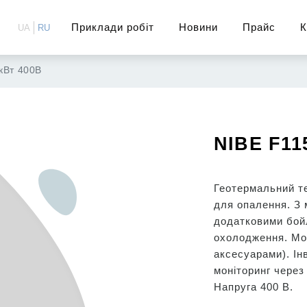
Приклади робіт
Новини
Прайс
К
UA
RU
кВт 400В
NIBE F11
Геотермальний т
для опалення. З 
додатковими бой
охолодження. Мо
аксесуарами). Ін
моніторинг через 
Напруга 400 В.