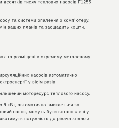
и десятків тисяч теплових насосів F1255
сосу та системи опалення з комп’ютеру,
мін ваших планів та заощадить кошти,
орах та розміщені в окремому металевому
циркуляційних насосів автоматично
троенергії у вісім разів.
більшений моторесурс теплового насосу.
о 9 кВт, автоматично вмикається за
ловий насос, можуть бути встановлені у
юватимуть потужність догрівача згідно з