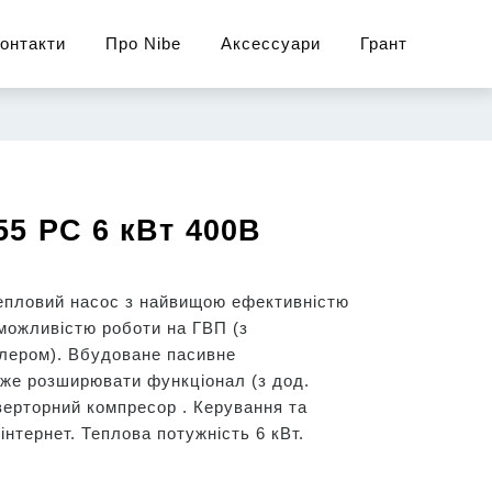
онтакти
Про Nibe
Аксессуари
Грант
55 PC 6 кВт 400В
епловий насос з найвищою ефективністю
можливістю роботи на ГВП (з
лером). Вбудоване пасивне
же розширювати функціонал (з дод.
верторний компресор . Керування та
інтернет. Теплова потужність 6 кВт.