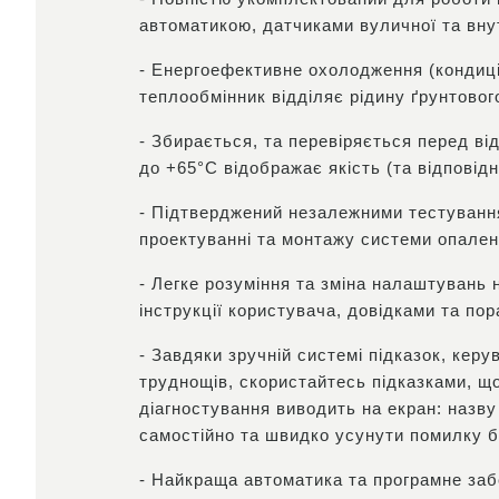
автоматикою, датчиками вуличної та вну
- Енергоефективне охолодження (кондиці
теплообмінник відділяє рідину ґрунтово
- Збирається, та перевіряється перед в
до +65°С відображає якість (та відповід
- Підтверджений незалежними тестуванн
проектуванні та монтажу системи опален
- Легке розуміння та зміна налаштувань
інструкції користувача, довідками та по
- Завдяки зручній системі підказок, кер
труднощів, скористайтесь підказками, щ
діагностування виводить на екран: назв
самостійно та швидко усунути помилку бе
- Найкраща автоматика та програмне заб