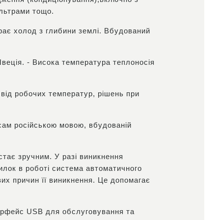
ільтрами тощо.
рає холод з глибини землі. Вбудований
веція. - Висока температура теплоносія
від робочих температур, рішень при
сам російською мовою, вбудованій
стає зручним. У разі виникнення
илок в роботі система автоматичного
их причин її виникнення. Це допомагає
терфейс USB для обслуговування та