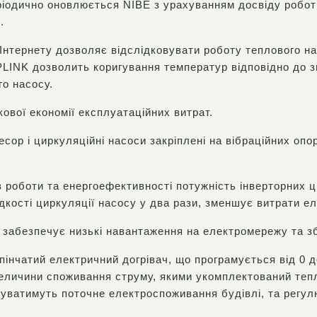
ріодично оновлюється NIBE з урахуванням досвіду робот
.
Інтернету дозволяє відслідковувати роботу теплового на
INK дозволить коригування температур відповідно до з
го насосу.
ової економії експлуатаційних витрат.
сор і циркуляційні насоси закріплені на вібраційних оп
 роботи та енергоефективності потужність інверторних 
кості циркуляції насосу у два рази, зменшує витрати елек
 забезпечує низькі навантаження на електромережу та з
інчатий електричний догрівач, що програмується від 0 д
величини споживання струму, якими укомплектований теп
вуватимуть поточне електроспоживання будівлі, та регул