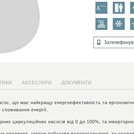
Зателефонув
ТИКИ
АКСЕСУАРИ
ДОКУМЕНТИ
асос, що має найкращу енергоефективність та ергономіч
 споживання енергії.
рних циркуляційних насосів від 0 до 100%, та інверторно
на опалення, гаряче побутове водопостачання, та охоло