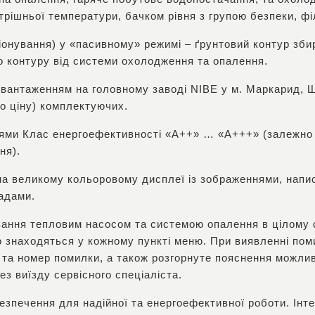
трішньої температури, бачком рівня з групою безпеки, ф
онування) у «пасивному» режимі – ґрунтовий контур зби
го контуру від системи охолодження та опалення.
ідвантаженням на головному заводі NIBE у м. Маркарид, Ш
но ціну) комплектуючих.
ями Клас енергоефективності «А++» … «А+++» (залежно 
ня).
 на великому кольоровому дисплеї із зображеннями, напи
радами.
ування тепловим насосом та системою опалення в цілому 
о знаходяться у кожному пункті меню. При виявленні пом
у та номер помилки, а також розгорнуте пояснення можлив
з виїзду сервісного спеціаліста.
езпечення для надійної та енергоефективної роботи. Ін