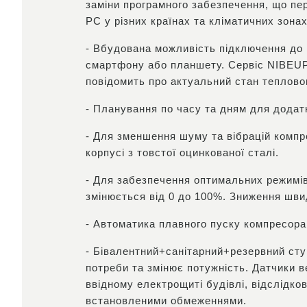
заміни програмного забезпечення, що пе
РС у різних країнах та кліматичних зонах
- Вбудована можливість підключення до 
смартфону або планшету. Сервіс NIBEUPL
повідомить про актуальний стан теплово
- Планування по часу та дням для додатк
- Для зменшення шуму та вібрацій компре
корпусі з товстої оцинкованої сталі.
- Для забезпечення оптимальних режимів
змінюється від 0 до 100%. Зниження швид
- Автоматика плавного пуску компресора
- Бівалентний+санітарний+резервний ступ
потреби та змінює потужність. Датчики 
ввідному електрощиті будівлі, відслідко
встановленими обмеженнями.