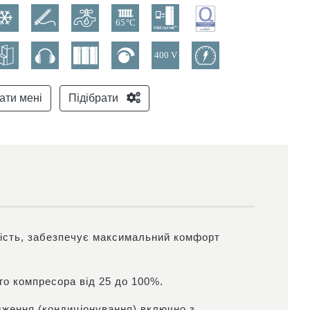
ати мені
Підібрати
ність, забезпечує максимальний комфорт
го компресора від 25 до 100%.
дження (кондиціонування),включно з