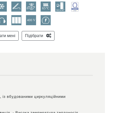
ати мені
Підібрати
м, із вбудованими циркуляційними
веція. - Висока температура теплоносія