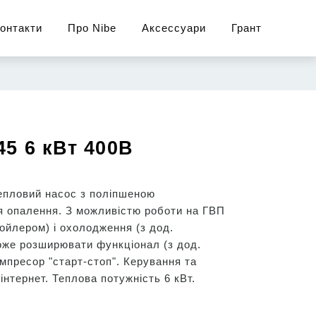
онтакти
Про Nibe
Аксессуари
Грант
45 6 кВт 400В
епловий насос з поліпшеною
я опалення. З можливістю роботи на ГВП
ойлером) і охолодження (з дод.
оже розширювати функціонал (з дод.
мпресор "старт-стоп". Керування та
інтернет. Теплова потужність 6 кВт.