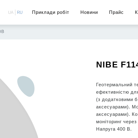
Приклади робіт
Новини
Прайс
К
UA
RU
0В
NIBE F11
Геотермальний т
ефективністю дл
(з додатковими б
аксесуарами). М
аксесуарами). Ко
моніторинг через 
Напруга 400 В.