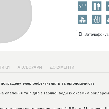
Зателефонув
ТИКИ
АКСЕСУАРИ
ДОКУМЕНТИ
 покращену енергоефективність та ергономічність.
а опалення та підігрів гарячої води із окремим бойлеро
.
двантаженням на головному заводі NIBE у м. Маркарид, Ш