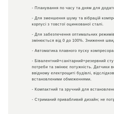
- Планування по часу та дням для додатк
- Для зменшення шуму та вібрацій компре
корпусі з товстої оцинкованої сталі.
- Для забезпечення оптимальних режимів
змінюється від 0 до 100%. Зниження швид
- Автоматика плавного пуску компресора
- Бівалентний+санітарний+резервний ступ
потреби та змінює потужність. Датчики 
ввідному електрощиті будівлі, відслідко
встановленими обмеженнями.
- Компактний та зручний для встановленн
- Стриманий привабливий дизайн; не пот