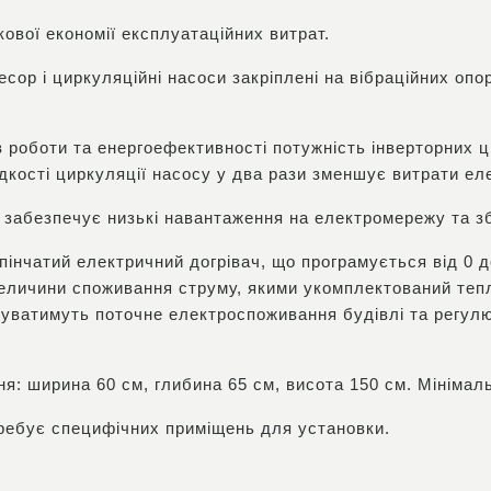
ової економії експлуатаційних витрат.
сор і циркуляційні насоси закріплені на вібраційних оп
 роботи та енергоефективності потужність інверторних 
кості циркуляції насосу у два рази зменшує витрати елект
 забезпечує низькі навантаження на електромережу та з
інчатий електричний догрівач, що програмується від 0 д
величини споживання струму, якими укомплектований теп
вуватимуть поточне електроспоживання будівлі та регулю
я: ширина 60 см, глибина 65 см, висота 150 см. Мінімал
ребує специфічних приміщень для установки.