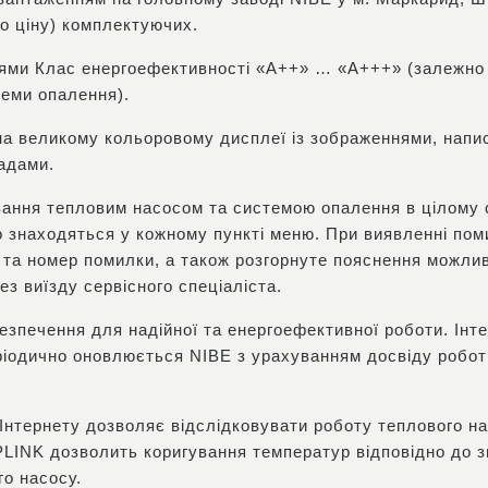
но ціну) комплектуючих.
ями Клас енергоефективності «А++» … «А+++» (залежно в
теми опалення).
 на великому кольоровому дисплеї із зображеннями, нап
радами.
ування тепловим насосом та системою опалення в цілому 
о знаходяться у кожному пункті меню. При виявленні пом
у та номер помилки, а також розгорнуте пояснення можлив
з виїзду сервісного спеціаліста.
езпечення для надійної та енергоефективної роботи. Ін
ріодично оновлюється NIBE з урахуванням досвіду роботи
Інтернету дозволяє відслідковувати роботу теплового на
INK дозволить коригування температур відповідно до з
го насосу.