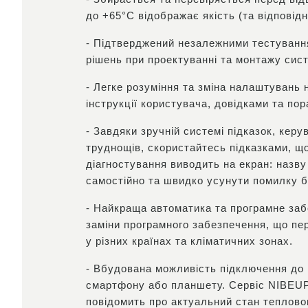
до +65°С відображає якість (та відповід
- Підтверджений незалежними тестуванн
рішень при проектуванні та монтажу сис
- Легке розуміння та зміна налаштувань
інструкції користувача, довідками та по
- Завдяки зручній системі підказок, кер
труднощів, скористайтесь підказками, щ
діагностування виводить на екран: назв
самостійно та швидко усунути помилку бе
- Найкраща автоматика та програмне заб
заміни програмного забезпечення, що пе
у різних країнах та кліматичних зонах.
- Вбудована можливість підключення до 
смартфону або планшету. Сервіс NIBEUPL
повідомить про актуальний стан теплово