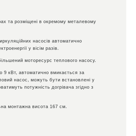
орах та розміщені в окремому металевому
циркуляційних насосів автоматично
роенергії у вісім разів.
більшений моторесурс теплового насосу.
о 9 кВт, автоматично вмикається за
ловий насос, можуть бути встановлені у
ватимуть потужність догрівача згідно з
ьна монтажна висота 167 см.