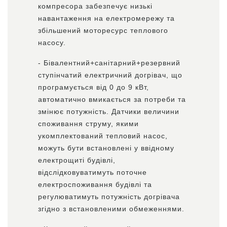
компресора забезпечує низькі
навантаження на електромережу та
збільшений моторесурс теплового
насосу.
- Бівалентний+санітарний+резервний
ступінчатий електричний догрівач, що
програмується від 0 до 9 кВт,
автоматично вмикається за потреби та
змінює потужність. Датчики величини
споживання струму, якими
укомплектований тепловий насос,
можуть бути встановлені у ввідному
електрощиті будівлі,
відслідковуватимуть поточне
електроспоживання будівлі та
регулюватимуть потужність догрівача
згідно з встановленими обмеженнями.