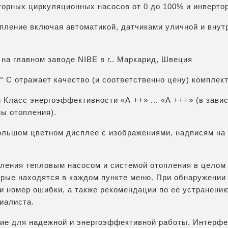
орных циркуляционных насосов от 0 до 100% и инвертор
пление включая автоматикой, датчиками уличной и внут
 на главном заводе NIBE в г.. Маркарид, Швеция
 ° С отражает качество (и соответственно цену) комплек
ласс энергоэффективности «А ++» ... «А +++» (в зави
ы отопления).
большом цветном дисплее с изображениями, надписям на 
вления тепловым насосом и системой отопления в целом
орые находятся в каждом пункте меню. При обнаружении
 и номер ошибки, а также рекомендации по ее устранени
иалиста.
ние для надежной и энергоэффективной работы. Интерф