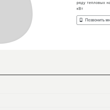
ряду тепловых н
кВт
Позвонить м