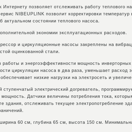
к Интернету позволяет отслеживать работу теплового на
ервис NIBEUPLINK позволит корректировки температур 
б актуальном состоянии теплового насоса.
дополнительной экономии эксплуатационных расходов.
прессор и циркуляционные насосы закреплены на вибра
стой оцинкованной стали.
в работы и энергоэффективности мощность инверторных
ости циркуляции насоса в два раза, уменьшает расход э
обеспечивает низкие нагрузки на электросеть и увелич
й ступенчатый электрический догреватель, программируе
 мощность. Датчики величины потребления тока, которы
е здания, отслеживать текущее электропотребление зд
раничений.
ширина 60 см, глубина 65 см, высота 150 см. Минимальн