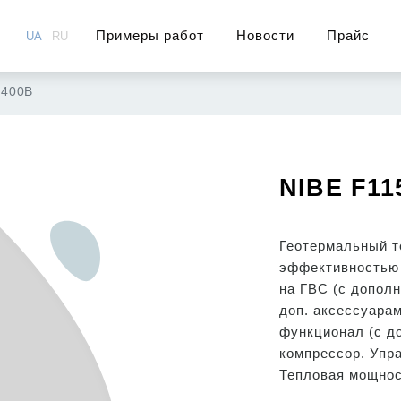
Примеры работ
Новости
Прайс
UA
RU
 400В
NIBE F11
Геотермальный т
эффективностью 
на ГВС (с допол
доп. аксессуара
функционал (с д
компрессор. Упра
Тепловая мощнос