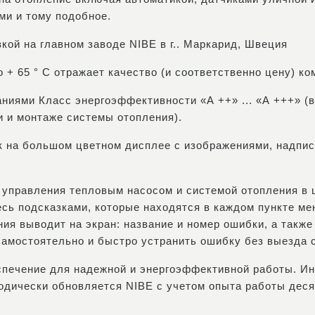
ми и тому подобное.
зкой на главном заводе NIBE в г.. Маркарид, Швеция
 + 65 ° С отражает качество (и соответственно цену) к
иями Класс энергоэффективности «А ++» ... «А +++» (в
и и монтаже системы отопления).
ек на большом цветном дисплее с изображениями, надпис
, управления тепловым насосом и системой отопления в
есь подсказками, которые находятся в каждом пункте м
ния выводит на экран: название и номер ошибки, а такж
 самостоятельно и быстро устранить ошибку без выезда 
еспечение для надежной и энергоэффективной работы. И
одически обновляется NIBE с учетом опыта работы деся