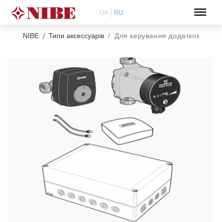
UA
RU
NIBE
Типи аксессуарів
Для керування додатковим к