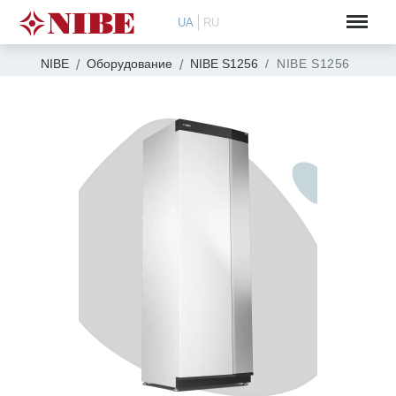
UA
RU
NIBE
Оборудование
NIBE S1256
NIBE S1256 R 8 кВ