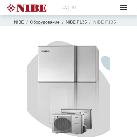
UA
RU
NIBE
Оборудование
NIBE F135
NIBE F135