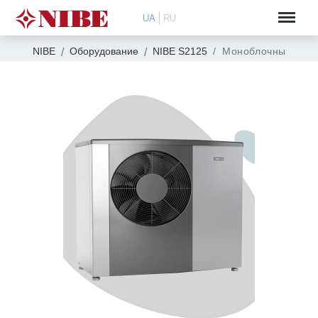
UA
RU
NIBE
Оборудование
NIBE S2125
Моноблочный инве