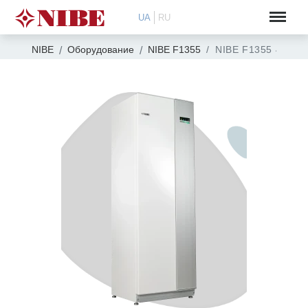
UA
RU
NIBE
Оборудование
NIBE F1355
NIBE F1355 43 кВт