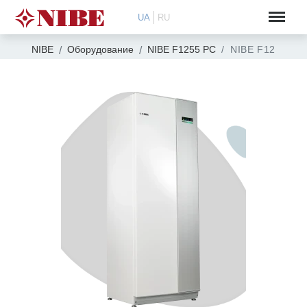
UA
RU
NIBE
Оборудование
NIBE F1255 PC
NIBE F1255 R P