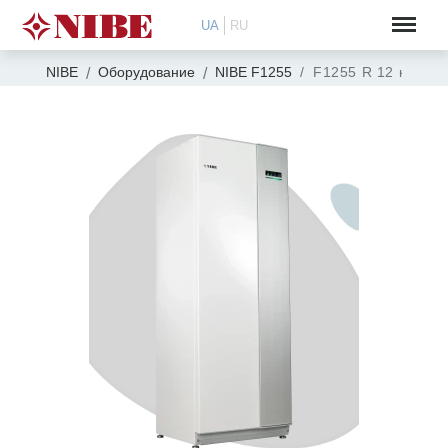
UA
RU
NIBE
Оборудование
NIBE F1255
F1255 R 12 кВт 40