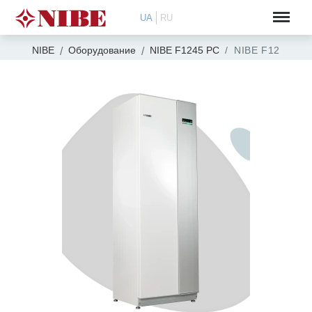
UA
RU
NIBE
Оборудование
NIBE F1245 PC
NIBE F1245 R P