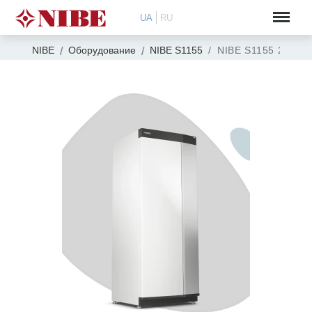
UA
RU
NIBE
Оборудование
NIBE S1155
NIBE S1155 25 кВт